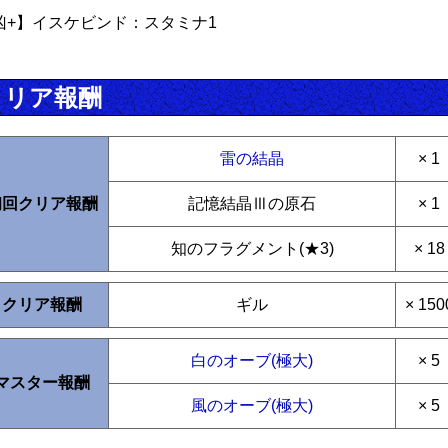
凶+】イスケビンド：スタミナ1
クリア報酬
雷の結晶
× 1
初回クリア報酬
記憶結晶Ⅲの原石
× 1
知のフラグメント(★3)
× 18
クリア報酬
ギル
× 150
白のオーブ(極大)
× 5
マスター報酬
風のオーブ(極大)
× 5