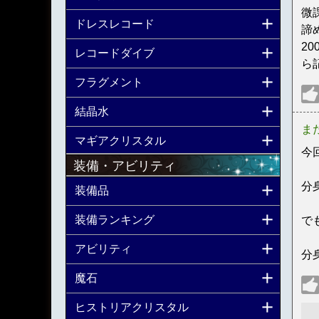
微
ドレスレコード
諦
2
レコードダイブ
ら
フラグメント
結晶水
ま
マギアクリスタル
今
装備・アビリティ
分
装備品
装備ランキング
で
アビリティ
分
魔石
ヒストリアクリスタル