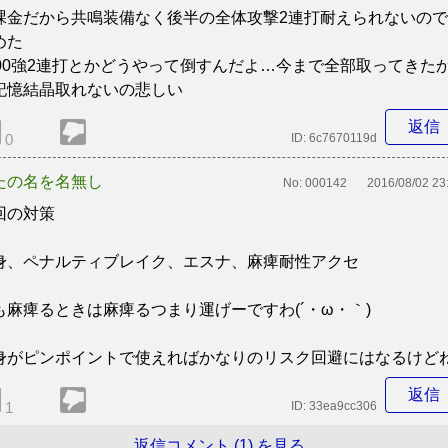
課金だから共鳴装備なく後半の全体攻撃2連打耐えられないので
めた
000強2連打とかどうやって倒すんだよ…今まで全部取ってきた
記憶結晶取れないの悲しい
返信
0
ID:
6c7670119d
たの名を名無し
No:
000142
2016/08/02 23
回の対策
身、ペナルティブレイク、エスナ、麻痺耐性アクセ
も麻痺るときは麻痺るつまり運げーですわ(´・ω・｀)
身がピンポイントで使えればかなりのリスク回避にはなるけど
返信
1
ID:
33ea9cc306
返信コメント (1) を見る