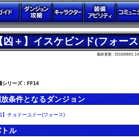
【凶＋】イスケビンド(フォース
最終更新 :
2016/08/01 14
場シリーズ：FF14
開放条件となるダンジョン
凶】チョドーユドー(フォース)
バトル