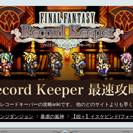
レコードキーパーの攻略wikiです。 他のどのサイトよりも早
ンジダンジョン
暴虐の嵐神
【凶＋】イスケビンド(フォー