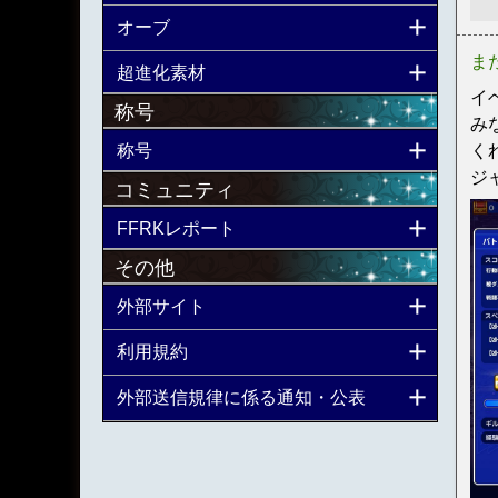
オーブ
ま
超進化素材
イ
称号
み
称号
く
ジ
コミュニティ
FFRKレポート
その他
外部サイト
利用規約
外部送信規律に係る通知・公表