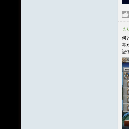
ま
何
毒
記