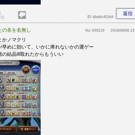
返信
0
ID:
dbddc403d4
たの名を名無し
No:
000219
2016/08/08 13
とかノマクリ
が早めに効いて、いかに痺れないかの運ゲー
憶の結晶III取れたからもういい