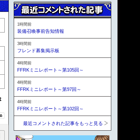
1時間前
装備召喚事前告知情報
3時間前
フレンド募集掲示板
4時間前
FFRKミニレポート～第105回～
4時間前
FFRKミニレポート～第97回～
は
4時間前
FFRKミニレポート～第102回～
最近コメントされた記事をもっと見る
順