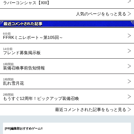
ラバーコンシャス【XIII】
人気のページをもっと見る
6分前
FFRKミニレポート～第105回～
14分前
フレンド募集掲示板
1時間前
装備召喚事前告知情報
1時間前
乱れ雪月花
2時間前
もうすぐ12周年！ピックアップ装備召喚
最近コメントされた記事をもっと見る
[PR]編集部おすすめゲーム!!