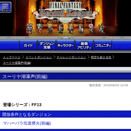
トップページ
イベントダンジョン
チャレンジダンジョン
時空を超える矢
スーリヤ湖瀑声(前編)
スーリヤ湖瀑声(前編)
最終更新 :
2016/06/03 14:59
登場シリーズ：FF13
開放条件となるダンジョン
マハーバラ坑道煙火(前編)