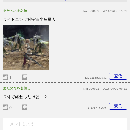
またの名を名無し
No:
000002
2016/06/08 13:03
ライトニング対宇宙半魚星人
返信
1
ID:
2118b3ba31
またの名を名無し
No:
000001
2016/06/07 00:32
２体で終わったけど…？
返信
0
ID:
4e6c157fe5
コメントしよう...