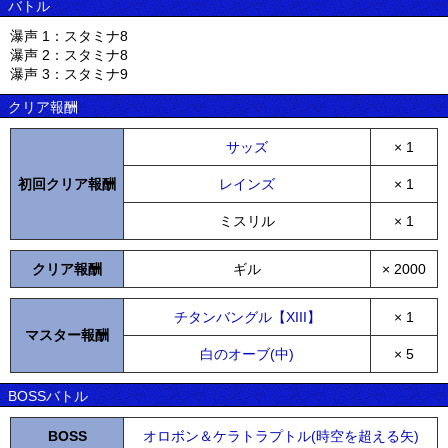
バトル
瀑声 1：スタミナ8
瀑声 2：スタミナ8
瀑声 3：スタミナ9
クリア報酬
サッズ
× 1
初回クリア報酬
レインズ
× 1
ミスリル
× 1
クリア報酬
ギル
× 2000
チタンバングル【XIII】
× 1
マスター報酬
白のオーブ(中)
× 5
BOSSバトル
BOSS
オロボン＆ケラトラプトル(時空を超える矢)