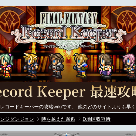
レコードキーパーの攻略wikiです。 他のどのサイトよりも早
ンジダンジョン
時を越えた邂逅
D地区収容所