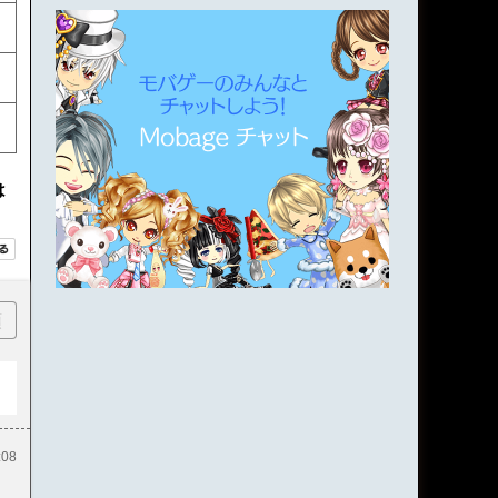
は
順
:08