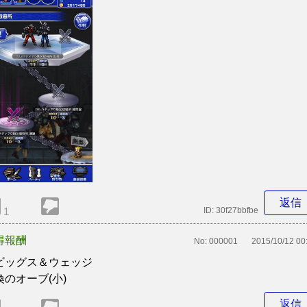
返信
1
ID:
30f27bbfbe
得報酬
No:
000001
2015/10/12 00
ビッグス＆ウェッジ
喚のオーブ(小)
返信