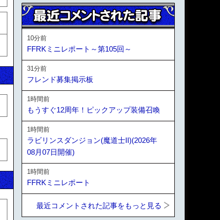
10分前
FFRKミニレポート～第105回～
31分前
フレンド募集掲示板
1時間前
もうすぐ12周年！ピックアップ装備召喚
1時間前
ラビリンスダンジョン(魔道士II)(2026年
08月07日開催)
1時間前
FFRKミニレポート
最近コメントされた記事をもっと見る