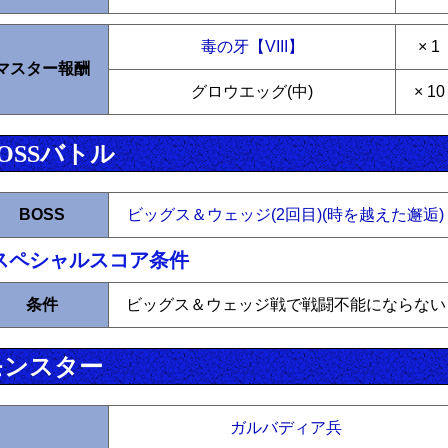
毒の牙【VIII】
× 1
マスター報酬
グロウエッグ(中)
× 10
OSSバトル
BOSS
ビッグス＆ウェッジ(2回目)(時を越えた邂逅)
スペシャルスコア条件
条件
ビッグス＆ウェッジ戦で戦闘不能にならない
モンスター
ガルバディア兵