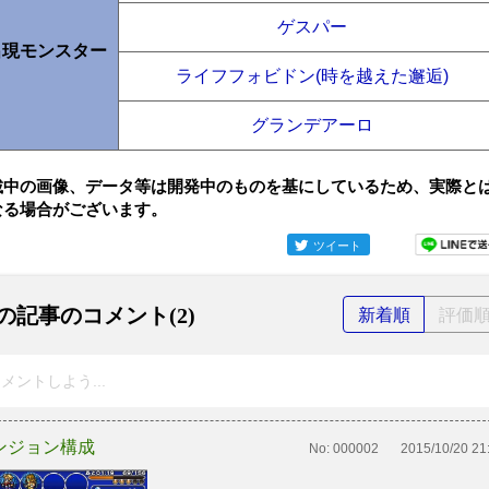
ゲスパー
出現モンスター
ライフフォビドン(時を越えた邂逅)
グランデアーロ
載中の画像、データ等は開発中のものを基にしているため、実際と
なる場合がございます。
ツイート
の記事のコメント(2)
新着順
評価
メントしよう...
ンジョン構成
No:
000002
2015/10/20 21