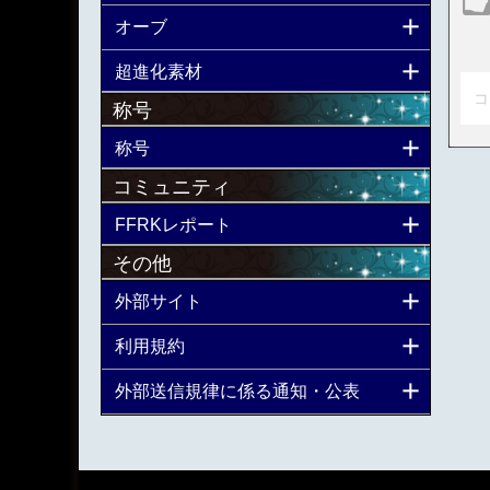
オーブ
超進化素材
コ
称号
称号
コミュニティ
FFRKレポート
その他
外部サイト
利用規約
外部送信規律に係る通知・公表