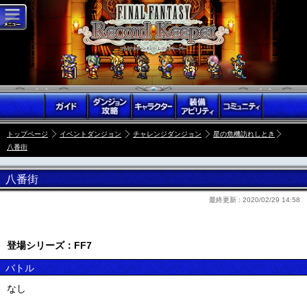
トップページ
イベントダンジョン
チャレンジダンジョン
星の危機訪れしとき
八番街
八番街
最終更新 :
2020/02/29 14:58
登場シリーズ：FF7
バトル
なし