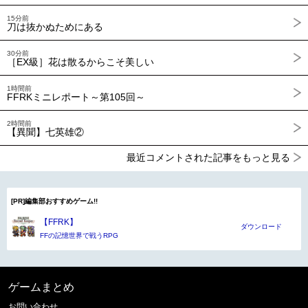
15分前
刀は抜かぬためにある
30分前
［EX級］花は散るからこそ美しい
1時間前
FFRKミニレポート～第105回～
2時間前
【異聞】七英雄②
最近コメントされた記事をもっと見る
[PR]編集部おすすめゲーム!!
【FFRK】
ダウンロード
FFの記憶世界で戦うRPG
ゲームまとめ
お問い合わせ