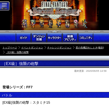
トップページ
イベントダンジョン
チャレンジダンジョン
星の危機訪れしとき(復刻)
［EX級］強襲の砲撃
［EX級］強襲の砲撃
最終更新 :
2020/06/05 14:58
登場シリーズ：FF7
バトル
[EX級]強襲の砲撃：スタミナ15