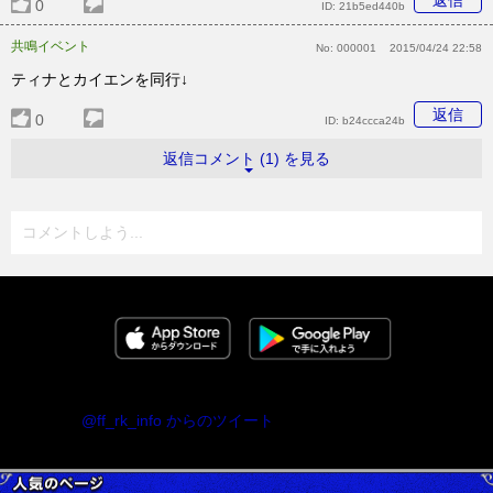
返信
0
ID:
21b5ed440b
共鳴イベント
No:
000001
2015/04/24 22:58
ティナとカイエンを同行↓
返信
0
ID:
b24ccca24b
返信コメント (1) を見る
コメントしよう...
@ff_rk_info からのツイート