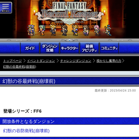
トップページ
イベントダンジョン
チャレンジダンジョン
授かりし魔導の力
幻獣の谷最終戦(崩壊前)
幻獣の谷最終戦(崩壊前)
最終更新 :
2015/04/24 15:00
登場シリーズ：FF6
開放条件となるダンジョン
幻獣の谷防衛戦(崩壊前)