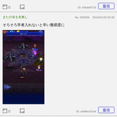
返信
0
ID:
40fab6f716
またの名を名無し
No:
000008
2016/01/30 05:39
そろそろ学者入れないと辛い難易度に
返信
0
ID:
ab88ed15a4