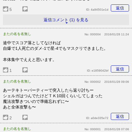
返信
5
ID:
4a94501e1d
返信コメント (1) を見る
またの名を名無し
No:
000004
2016/01/28 11:24
途中でスコア落としてなければ
自爆で1人死亡のダメ-1で星-4でもマスクリできました。
本体集中でええと思います。
返信
1
ID:
e1859042bf
またの名を名無し
No:
000002
2016/01/28 09:06
あーテキトーパーティーで突入したら返り討ちー
シェルガはつんでたけどＴＫ10回くらいしてしまった
魔法攻撃きついので準備忘れずに〜
あと全体攻撃も〜
返信
2
ID:
a0de335e72
またの名を名無し
No:
000001
2016/01/28 07:06