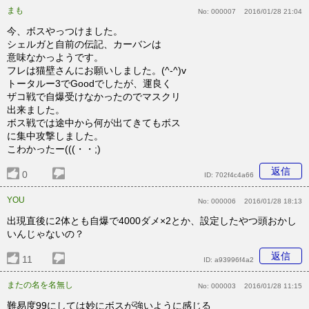
まも
No:
000007
2016/01/28 21:04
今、ボスやっつけました。
シェルガと自前の伝記、カーバンは
意味なかっようです。
フレは猫壁さんにお願いしました。(^-^)v
トータルー3でGoodでしたが、運良く
ザコ戦で自爆受けなかったのでマスクリ
出来ました。
ボス戦では途中から何が出てきてもボス
に集中攻撃しました。
こわかったー(((・・;)
返信
0
ID:
702f4c4a66
YOU
No:
000006
2016/01/28 18:13
出現直後に2体とも自爆で4000ダメ×2とか、設定したやつ頭おかし
いんじゃないの？
返信
11
ID:
a93996f4a2
またの名を名無し
No:
000003
2016/01/28 11:15
難易度99にしては妙にボスが強いように感じる