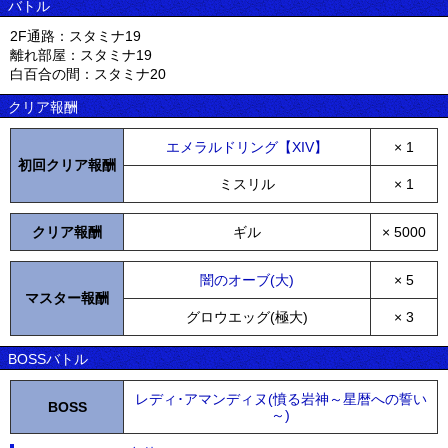
バトル
2F通路：スタミナ19
離れ部屋：スタミナ19
白百合の間：スタミナ20
クリア報酬
エメラルドリング【XIV】
× 1
初回クリア報酬
ミスリル
× 1
クリア報酬
ギル
× 5000
闇のオーブ(大)
× 5
マスター報酬
グロウエッグ(極大)
× 3
BOSSバトル
レディ･アマンディヌ(憤る岩神～星暦への誓い
BOSS
～)