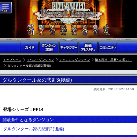
トップページ
イベントダンジョン
チャレンジダンジョン
憤る岩神～星暦への誓い～
ダルタンクール家の悲劇3(後編)
ダルタンクール家の悲劇3(後編)
最終更新 :
2016/01/27 14:59
登場シリーズ：FF14
開放条件となるダンジョン
ダルタンクール家の悲劇2(後編)