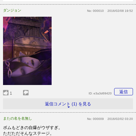
ダンジョン
No:
000010
2016/02/08 19:52
返信
1
ID:
e3a3d69420
返信コメント (1) を見る
またの名を名無し
No:
000009
2016/02/02 03:20
ボムもどきの自爆がウザすぎ。
ただただそんなステージ。