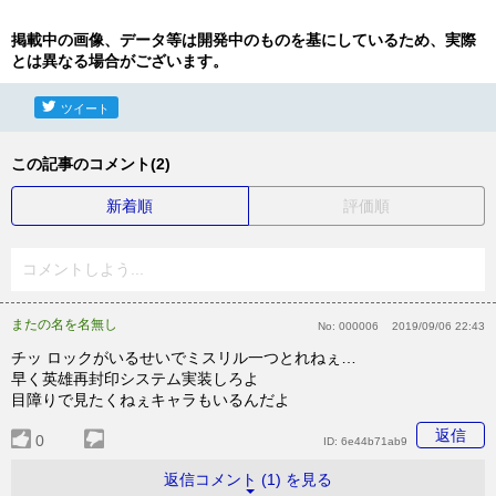
掲載中の画像、データ等は開発中のものを基にしているため、実際
とは異なる場合がございます。
ツイート
この記事のコメント(2)
新着順
評価順
コメントしよう...
またの名を名無し
No:
000006
2019/09/06 22:43
チッ ロックがいるせいでミスリル一つとれねぇ…
早く英雄再封印システム実装しろよ
目障りで見たくねぇキャラもいるんだよ
返信
0
ID:
6e44b71ab9
返信コメント (1) を見る