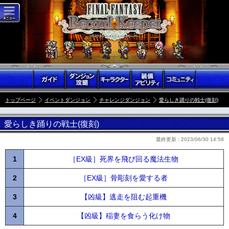
トップページ
イベントダンジョン
チャレンジダンジョン
愛らしき踊りの戦士(復刻)
愛らしき踊りの戦士(復刻)
最終更新 :
2023/06/30 14:58
1
［EX級］死界を飛び回る魔法生物
2
［EX級］骨彫刻を愛する者
3
【凶級】逃走を阻む起重機
4
【凶級】稲妻を食らう化け物