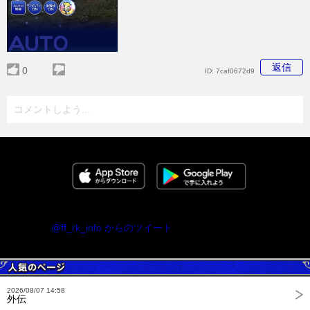
返信
0
ID:
7caf0672d9
コメントしよう...
@ff_rk_info からのツイート
2026/08/07 14:58
外伝