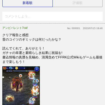
新着順
評価順
コメントしよう...
アンビバレント7caf
No:
000001
2023/07/15 19:46
クリア報告と感想
昔のコイツのギミックは何だったかな？
読んでくれて、ありがとう！
ガチャの幸運と素晴らしき結果に祝福を!
書込情報の真贋を見極め、清濁含めてFFRK公式Wikiもゲームも最後
まで楽しもう！