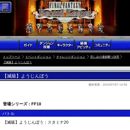
トップページ
イベントダンジョン
チャレンジダンジョン
悲しみの連鎖断つ決意
【滅級】ようじんぼう
【滅級】ようじんぼう
最終更新 :
2023/07/07 14:58
登場シリーズ：FF10
バトル
【滅級】ようじんぼう：スタミナ20