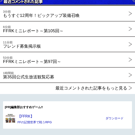
3分前
もうすぐ12周年！ピックアップ装備召喚
6分前
FFRKミニレポート～第105回～
11分前
フレンド募集掲示板
53分前
FFRKミニレポート～第97回～
1時間前
第35回公式生放送観覧応募
最近コメントされた記事をもっと見る
[PR]編集部おすすめゲーム!!
【FFRK】
ダウンロード
FFの記憶世界で戦うRPG