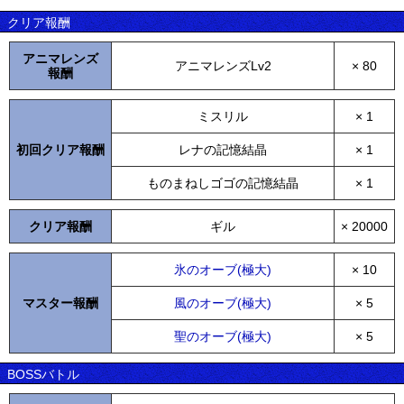
クリア報酬
アニマレンズ
アニマレンズLv2
× 80
報酬
ミスリル
× 1
初回クリア報酬
レナの記憶結晶
× 1
ものまねしゴゴの記憶結晶
× 1
クリア報酬
ギル
× 20000
氷のオーブ(極大)
× 10
マスター報酬
風のオーブ(極大)
× 5
聖のオーブ(極大)
× 5
BOSSバトル