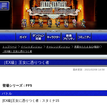
トップページ
イベントダンジョン
チャレンジダンジョン
恵愛をたたえる心(復刻)
［EX級］王女に憑りつく者
［EX級］王女に憑りつく者
最終更新 :
2021/02/08 14:58
登場シリーズ：FF5
バトル
[EX級]王女に憑りつく者：スタミナ15