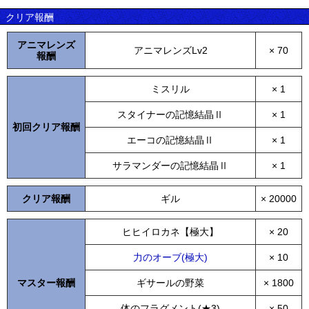
クリア報酬
アニマレンズ
アニマレンズLv2
× 70
報酬
ミスリル
× 1
スタイナーの記憶結晶Ⅱ
× 1
初回クリア報酬
エーコの記憶結晶Ⅱ
× 1
サラマンダーの記憶結晶Ⅱ
× 1
クリア報酬
ギル
× 20000
ヒヒイロカネ【極大】
× 20
力のオーブ(極大)
× 10
マスター報酬
ギサールの野菜
× 1800
体のフラグメント(★3)
× 50