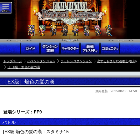
トップページ
イベントダンジョン
チャレンジダンジョン
恋するおませな召喚士(復刻)
［EX級］焔色の髪の漢
［EX級］焔色の髪の漢
最終更新 :
2025/06/30 14:58
登場シリーズ：FF9
バトル
[EX級]焔色の髪の漢：スタミナ15