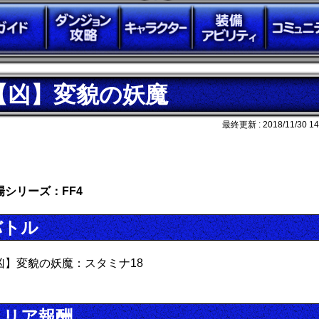
【凶】変貌の妖魔
最終更新 :
2018/11/30 14
場シリーズ：FF4
バトル
凶】変貌の妖魔：スタミナ18
クリア報酬