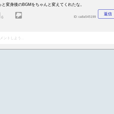
っと変身後のBGMをちゃんと変えてくれたな。
返信
6
ID:
ca8a545199
メントしよう...