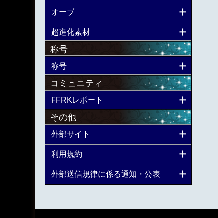
オーブ
超進化素材
称号
称号
コミュニティ
FFRKレポート
その他
外部サイト
利用規約
外部送信規律に係る通知・公表