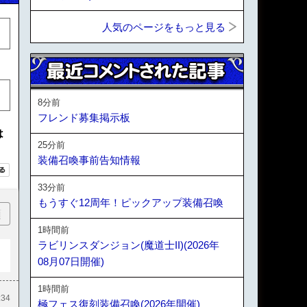
人気のページをもっと見る
8分前
フレンド募集掲示板
は
25分前
装備召喚事前告知情報
33分前
もうすぐ12周年！ピックアップ装備召喚
順
1時間前
ラビリンスダンジョン(魔道士II)(2026年
08月07日開催)
1時間前
:34
極フェス復刻装備召喚(2026年開催)