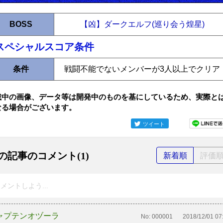
BOSS
【凶】ダークエルフ(巡り会う煌星)
スペシャルスコア条件
条件
戦闘不能でないメンバーが3人以上でクリア
載中の画像、データ等は開発中のものを基にしているため、実際と
なる場合がございます。
ツイート
の記事のコメント(1)
新着順
評価
メントしよう...
ャプテンオヅーラ
No:
000001
2018/12/01 07