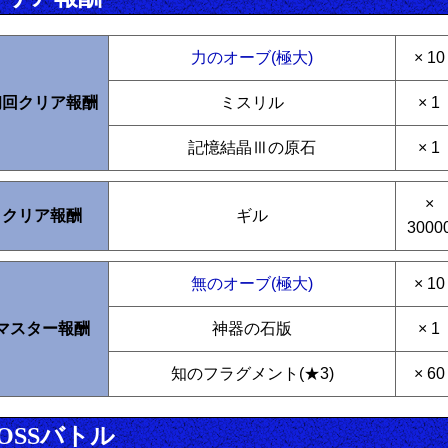
力のオーブ(極大)
× 10
初回クリア報酬
ミスリル
× 1
記憶結晶Ⅲの原石
× 1
×
クリア報酬
ギル
3000
無のオーブ(極大)
× 10
マスター報酬
神器の石版
× 1
知のフラグメント(★3)
× 60
OSSバトル