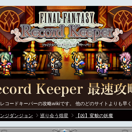
レコードキーパーの攻略wikiです。 他のどのサイトよりも早
ンジダンジョン
巡り会う煌星
【凶】変貌の妖魔