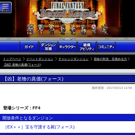
トップページ
イベントダンジョン
チャレンジダンジョン
宿命の対決、目覚める力
【凶】老獪の真価(フォース)
【凶】老獪の真価(フォース)
最終更新 :
2017/03/13 14:58
登場シリーズ：FF4
開放条件となるダンジョン
［EX＋＋］宝を守護する屍(フォース)