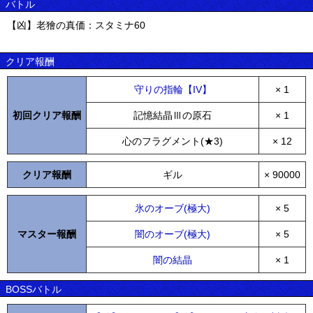
バトル
【凶】老獪の真価：スタミナ60
クリア報酬
守りの指輪【IV】
× 1
初回クリア報酬
記憶結晶Ⅲの原石
× 1
心のフラグメント(★3)
× 12
クリア報酬
ギル
× 90000
氷のオーブ(極大)
× 5
マスター報酬
闇のオーブ(極大)
× 5
闇の結晶
× 1
BOSSバトル