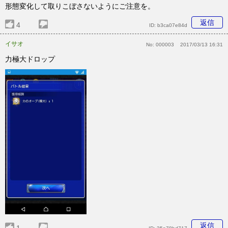
形態変化して取りこぼさないようにご注意を。
返信
4
ID:
b3ca07e84d
イサオ
No:
000003
2017/03/13 16:31
力極大ドロップ
返信
1