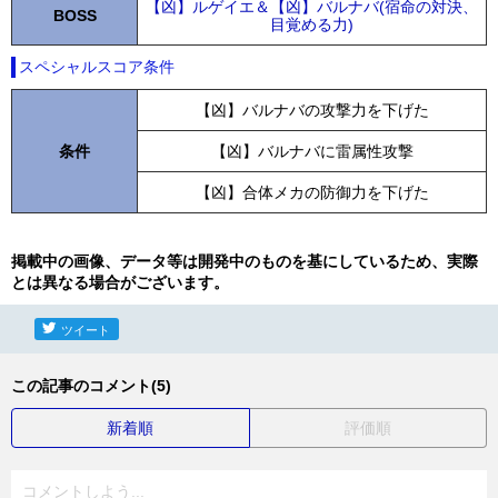
【凶】ルゲイエ＆【凶】バルナバ(宿命の対決、
BOSS
目覚める力)
スペシャルスコア条件
【凶】バルナバの攻撃力を下げた
条件
【凶】バルナバに雷属性攻撃
【凶】合体メカの防御力を下げた
掲載中の画像、データ等は開発中のものを基にしているため、実際
とは異なる場合がございます。
ツイート
この記事のコメント(5)
新着順
評価順
コメントしよう...