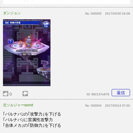
ダンジョン
No:
000005
2017/03/30 04:08
返信
0
ID:
882137e878
元ソルジャーworst
No:
000004
2017/03/14 07:00
｢バルナバ｣の｢攻撃力｣を下げる
｢バルナバ｣に雷属性攻撃力
｢合体メカ｣の｢防御力｣を下げる