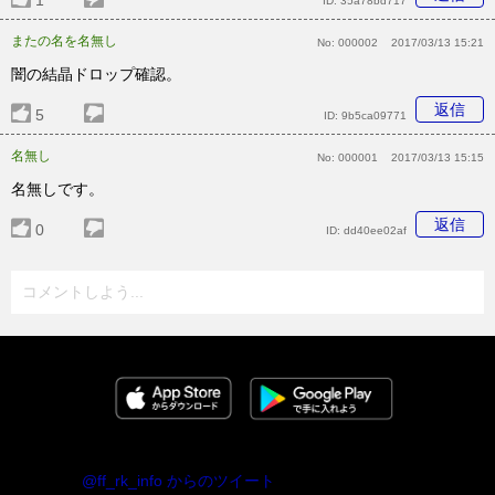
ID:
35a78bd717
またの名を名無し
No:
000002
2017/03/13 15:21
闇の結晶ドロップ確認。
返信
5
ID:
9b5ca09771
名無し
No:
000001
2017/03/13 15:15
名無しです。
返信
0
ID:
dd40ee02af
コメントしよう...
@ff_rk_info からのツイート