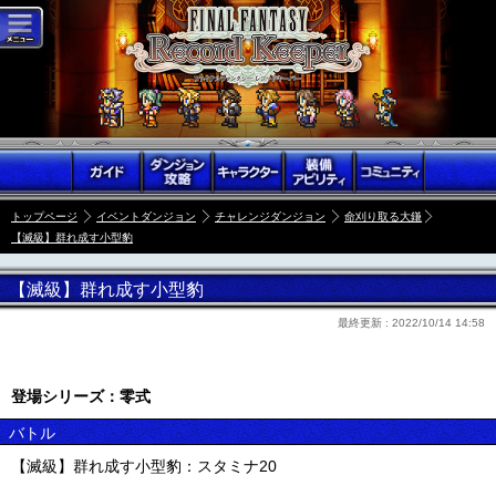
トップページ
イベントダンジョン
チャレンジダンジョン
命刈り取る大鎌
【滅級】群れ成す小型豹
【滅級】群れ成す小型豹
最終更新 :
2022/10/14 14:58
登場シリーズ：零式
バトル
【滅級】群れ成す小型豹：スタミナ20