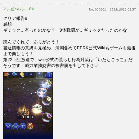
アンビバレント0fa
No:
000001
2022/10/19 02:57
クリア報告9
感想
ギミック…有ったのかな？ 9体戦闘が…ギミックだったのかな
読んでくれて、ありがとう！
書込情報の真贋を見極め、清濁含めてFFRK公式Wikiもゲームも最後
まで楽しもう！
第22回生放送で、wiki公式の荒らし行為対策は「いたちごっこ」だ
そうです…威力業務妨害の被害届を出して下さい