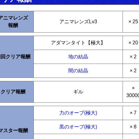
アニマレンズ
アニマレンズLv3
× 25
報酬
アダマンタイト【極大】
× 20
初回クリア報酬
地の結晶
× 2
闇の結晶
× 2
×
クリア報酬
ギル
3000
力のオーブ(極大)
× 7
黒のオーブ(極大)
× 8
マスター報酬