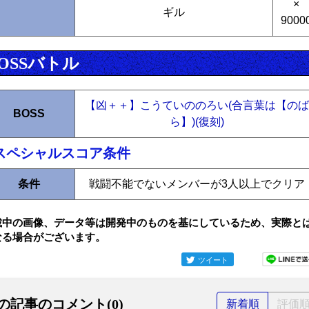
×
ギル
9000
OSSバトル
【凶＋＋】こうていののろい(合言葉は【のば
BOSS
ら】)(復刻)
スペシャルスコア条件
条件
戦闘不能でないメンバーが3人以上でクリア
載中の画像、データ等は開発中のものを基にしているため、実際と
なる場合がございます。
ツイート
の記事のコメント(0)
新着順
評価