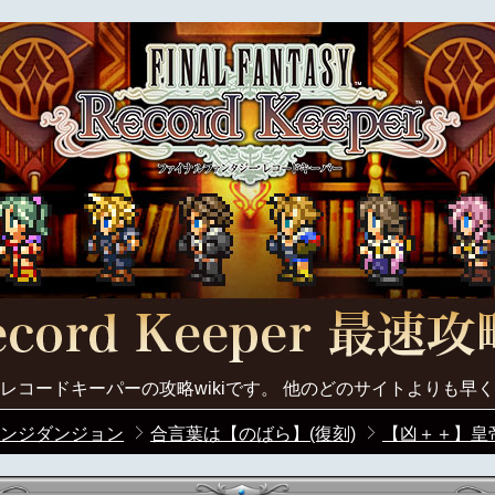
レコードキーパーの攻略wikiです。 他のどのサイトよりも早
ンジダンジョン
合言葉は【のばら】(復刻)
【凶＋＋】皇