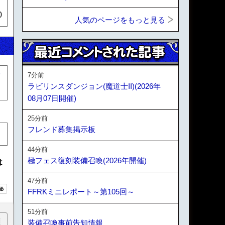
0
人気のページをもっと見る
7分前
ラビリンスダンジョン(魔道士II)(2026年
08月07日開催)
25分前
フレンド募集掲示板
44分前
極フェス復刻装備召喚(2026年開催)
は
47分前
FFRKミニレポート～第105回～
51分前
順
装備召喚事前告知情報