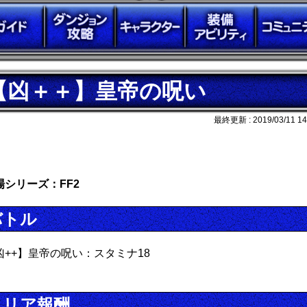
【凶＋＋】皇帝の呪い
最終更新 :
2019/03/11 14
場シリーズ：FF2
バトル
凶++】皇帝の呪い：スタミナ18
クリア報酬