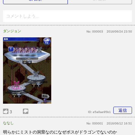
コメントしよう...
ダンジョン
No:
000003
2016/06/24 23:50
返信
3
ID:
e5a0ae95b1
ななし
No:
000001
2016/06/12 16:51
明らかにミストの洞窟なのになぜボスがドラゴンでないのか