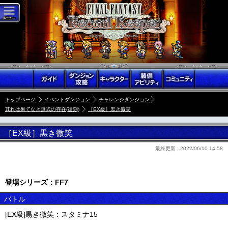
トップページ
イベントダンジョン
チャレンジダンジョン
其れは果てなき無式の存在(復刻)
［EX級］黒き微笑
［EX級］黒き微笑
最終更新 :
2022/06/10 14:58
登場シリーズ：FF7
バトル
[EX級]黒き微笑：スタミナ15