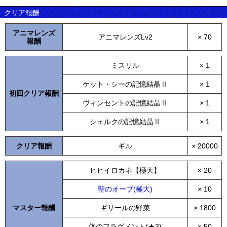
クリア報酬
アニマレンズ
アニマレンズLv2
× 70
報酬
ミスリル
× 1
ケット・シーの記憶結晶Ⅱ
× 1
初回クリア報酬
ヴィンセントの記憶結晶Ⅱ
× 1
シェルクの記憶結晶Ⅱ
× 1
クリア報酬
ギル
× 20000
ヒヒイロカネ【極大】
× 20
聖のオーブ(極大)
× 10
マスター報酬
ギサールの野菜
× 1800
体のフラグメント(★3)
× 50