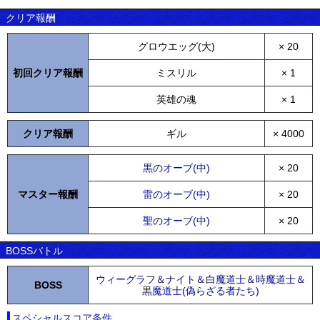
クリア報酬
グロウエッグ(大)
× 20
初回クリア報酬
ミスリル
× 1
英雄の魂
× 1
クリア報酬
ギル
× 4000
黒のオーブ(中)
× 20
マスター報酬
雷のオーブ(中)
× 20
聖のオーブ(中)
× 20
BOSSバトル
ウィーグラフ＆ナイト＆白魔道士＆時魔道士＆
BOSS
黒魔道士(偽らざる者たち)
スペシャルスコア条件