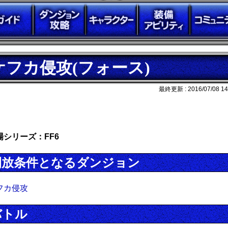
ケフカ侵攻(フォース)
最終更新 :
2016/07/08 14
場シリーズ：FF6
開放条件となるダンジョン
フカ侵攻
バトル