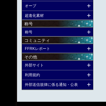
オーブ
超進化素材
称号
称号
コミュニティ
FFRKレポート
その他
外部サイト
利用規約
外部送信規律に係る通知・公表