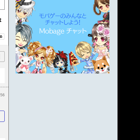
は
順
:56