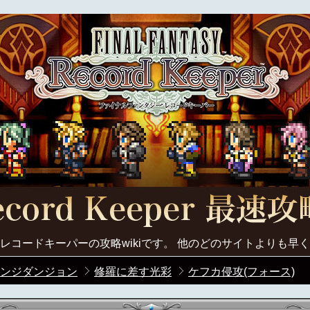
レコードキーパーの攻略wikiです。 他のどのサイトよりも早
ンジダンジョン
修羅に差す光彩
ケフカ侵攻(フォース)