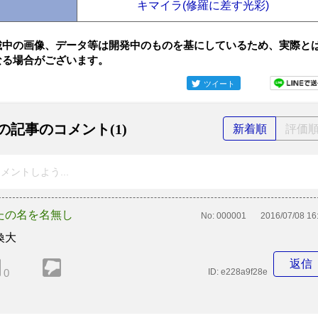
キマイラ(修羅に差す光彩)
載中の画像、データ等は開発中のものを基にしているため、実際と
なる場合がございます。
ツイート
の記事のコメント(1)
新着順
評価
メントしよう...
たの名を名無し
No:
000001
2016/07/08 16
喚大
返信
0
ID:
e228a9f28e