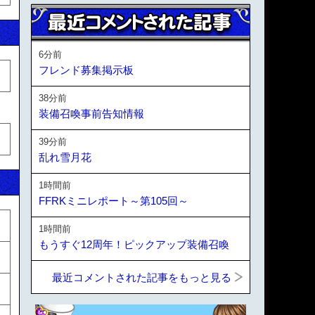
6分前
フレンド募集掲示板
38分前
装備召喚事前告知情報
39分前
乱れ雪月花
1時間前
FFRKミニレポート～第105回～
1時間前
もうすぐ12周年！ピックアップ装備召喚
最近コメントされた記事をもっと見る