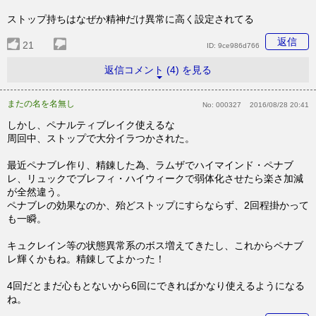
ストップ持ちはなぜか精神だけ異常に高く設定されてる
返信
21
ID:
9ce986d766
返信コメント (4) を見る
またの名を名無し
No:
000327
2016/08/28 20:41
しかし、ペナルティブレイク使えるな
周回中、ストップで大分イラつかされた。
最近ペナブレ作り、精錬した為、ラムザでハイマインド・ペナブ
レ、リュックでブレフィ・ハイウィークで弱体化させたら楽さ加減
が全然違う。
ペナブレの効果なのか、殆どストップにすらならず、2回程掛かって
も一瞬。
キュクレイン等の状態異常系のボス増えてきたし、これからペナブ
レ輝くかもね。精錬してよかった！
4回だとまだ心もとないから6回にできればかなり使えるようになる
ね。