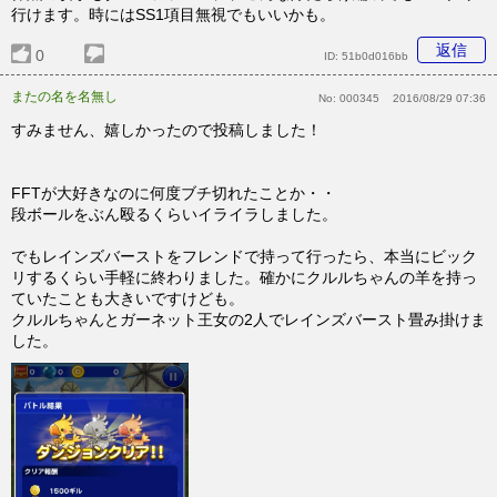
行けます。時にはSS1項目無視でもいいかも。
返信
0
ID:
51b0d016bb
またの名を名無し
No:
000345
2016/08/29 07:36
すみません、嬉しかったので投稿しました！
FFTが大好きなのに何度ブチ切れたことか・・
段ボールをぶん殴るくらいイライラしました。
でもレインズバーストをフレンドで持って行ったら、本当にビック
リするくらい手軽に終わりました。確かにクルルちゃんの羊を持っ
ていたことも大きいですけども。
クルルちゃんとガーネット王女の2人でレインズバースト畳み掛けま
した。