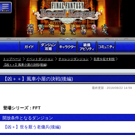
トップページ
イベントダンジョン
チャレンジダンジョン
乱世を征す剣技
【凶＋＋】風車小屋の決戦(後編)
【凶＋＋】風車小屋の決戦(後編)
最終更新 :
2016/08/22 14:59
登場シリーズ：FFT
開放条件となるダンジョン
【凶＋】世を厭う老傭兵(後編)