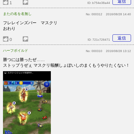
返信
1
ID:
b754e38a44
またの名を名無し
No:
000312
2016/08/28 14:40
フレレインズバー マスクリ
おわり
返信
0
ID:
721c726471
ハーフボイルド
No:
000310
2016/08/28 13:12
勝つには勝ったぜ……
ストップうぜぇ マスクリ報酬しょぼいしのまくもうやりたくない！