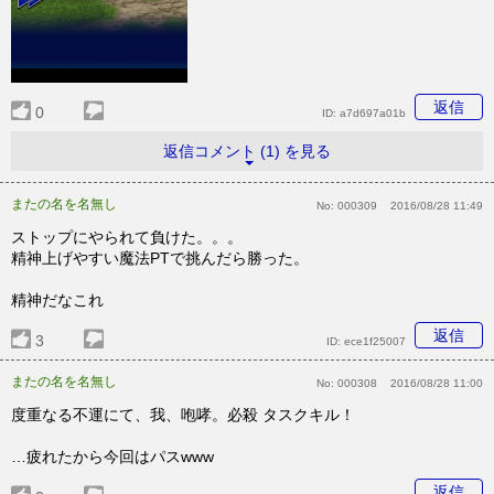
返信
0
ID:
a7d697a01b
返信コメント (1) を見る
またの名を名無し
No:
000309
2016/08/28 11:49
ストップにやられて負けた。。。
精神上げやすい魔法PTで挑んだら勝った。
精神だなこれ
返信
3
ID:
ece1f25007
またの名を名無し
No:
000308
2016/08/28 11:00
度重なる不運にて、我、咆哮。必殺 タスクキル！
…疲れたから今回はパスwww
返信