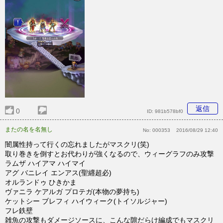
返信
0
ID:
981b578bf0
またの名を名無し
No:
000353
2016/08/29 12:40
闇属性持って行くの忘れましたがマスクリ(笑)
取り巻きを倒すとお代わりが強くなるので、ウィーグラフのみ攻撃
ラムザ ハイアマ ハイマイ
アグ バニレイ エンアス(聖纒超必)
オルランドゥ ひきかま
ヴァニラ ケアルガ プロテガ(本物の夢持ち)
ケットシー ブレフィ ハイウィーク(トイソルジャー)
フレ鉄壁
雑魚の攻撃もダメージソースに、こんな隙だらけ編成でもマスクリ