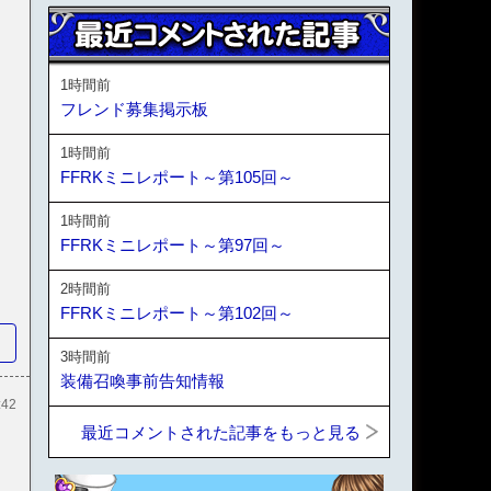
1時間前
フレンド募集掲示板
1時間前
FFRKミニレポート～第105回～
1時間前
FFRKミニレポート～第97回～
2時間前
FFRKミニレポート～第102回～
3時間前
装備召喚事前告知情報
:42
最近コメントされた記事をもっと見る