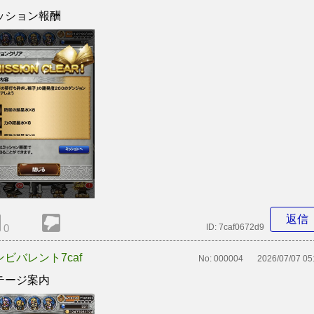
ッション報酬
返信
0
ID:
7caf0672d9
ンビバレント7caf
No:
000004
2026/07/07 05
テージ案内