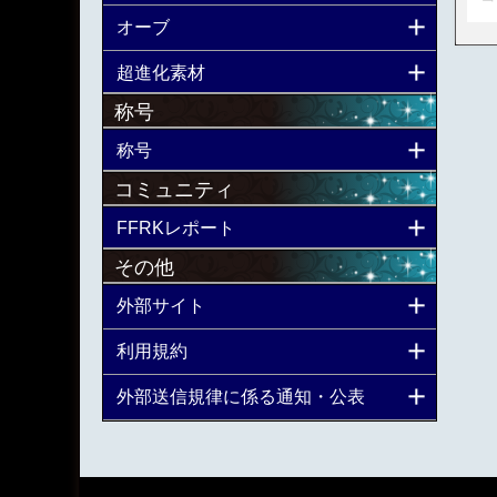
オーブ
超進化素材
称号
称号
コミュニティ
FFRKレポート
その他
外部サイト
利用規約
外部送信規律に係る通知・公表