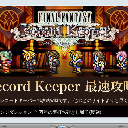
レコードキーパーの攻略wikiです。 他のどのサイトよりも早
ンジダンジョン
万年の夢打ち砕きし獅子(復刻)