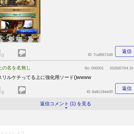
返信
0
ID:
7caf0672d9
たの名を名無し
No:
000001
2026/07/04 10
スリルケチってる上に強化用ソード()wwww
返信
6
ID:
8a8c194e00
返信コメント (1) を見る
メントしよう...