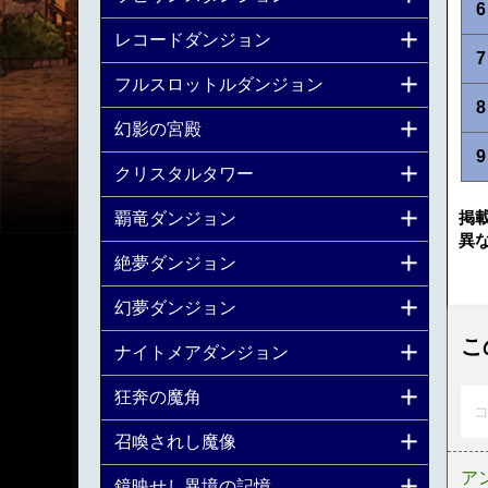
6
レコードダンジョン
7
フルスロットルダンジョン
8
幻影の宮殿
9
クリスタルタワー
掲
覇竜ダンジョン
異
絶夢ダンジョン
幻夢ダンジョン
こ
ナイトメアダンジョン
狂奔の魔角
コ
召喚されし魔像
ア
鏡映せし異境の記憶