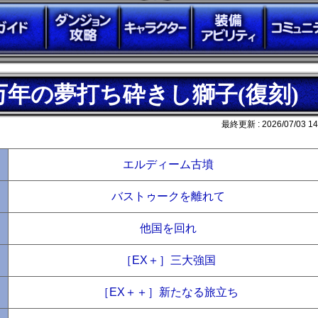
万年の夢打ち砕きし獅子(復刻)
最終更新 :
2026/07/03 14
エルディーム古墳
バストゥークを離れて
他国を回れ
［EX＋］三大強国
［EX＋＋］新たなる旅立ち