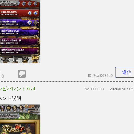
返信
0
ID:
7caf0672d9
ンビバレント7caf
No:
000003
2026/07/07 05
ベント説明