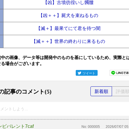
【凶】古墳彷徨いし髑髏
【凶＋＋】屍犬を束ねるもの
【滅＋】最果てにて君を待つ闇
【滅＋＋】世界の終わりに来るもの
載中の画像、データ等は開発中のものを基にしているため、実際と
なる場合がございます。
ツイート
の記事のコメント(5)
新着順
評価
メントしよう...
ンビバレント7caf
No:
000005
2026/07/07 05