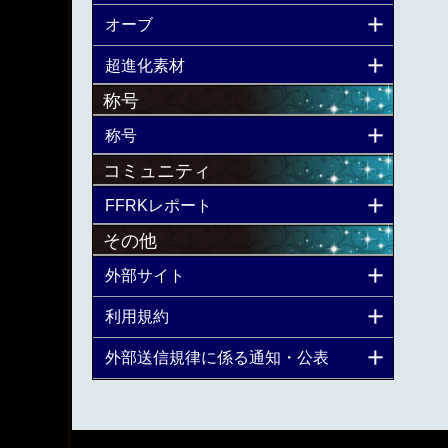
オーブ
超進化素材
称号
称号
コミュニティ
FFRKレポート
その他
外部サイト
利用規約
外部送信規律に係る通知・公表