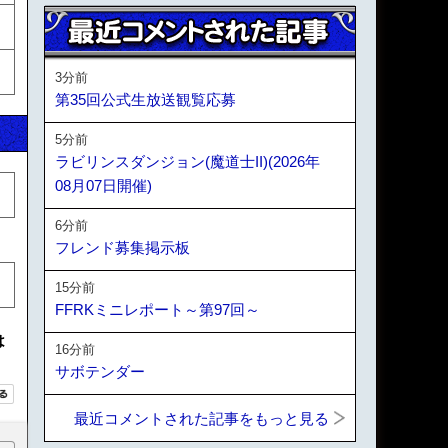
3分前
第35回公式生放送観覧応募
5分前
ラビリンスダンジョン(魔道士II)(2026年
08月07日開催)
6分前
フレンド募集掲示板
15分前
FFRKミニレポート～第97回～
は
16分前
サボテンダー
最近コメントされた記事をもっと見る