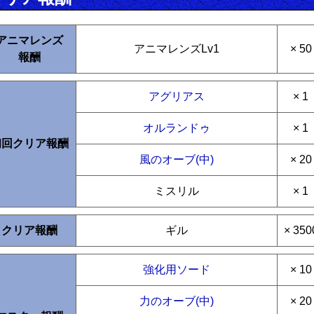
アニマレンズ
アニマレンズLv1
× 50
報酬
アグリアス
× 1
オルランドゥ
× 1
初回クリア報酬
風のオーブ(中)
× 20
ミスリル
× 1
クリア報酬
ギル
× 350
強化用ソード
× 10
力のオーブ(中)
× 20