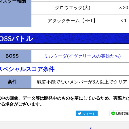
マスター報酬
グロウエッグ(大)
× 30
アタックチーム【FFT】
× 1
OSSバトル
BOSS
ミルウーダ(イヴァリースの英雄たち)
スペシャルスコア条件
条件
戦闘不能でないメンバーが3人以上でクリア
載中の画像、データ等は開発中のものを基にしているため、実際と
なる場合がございます。
ツイート