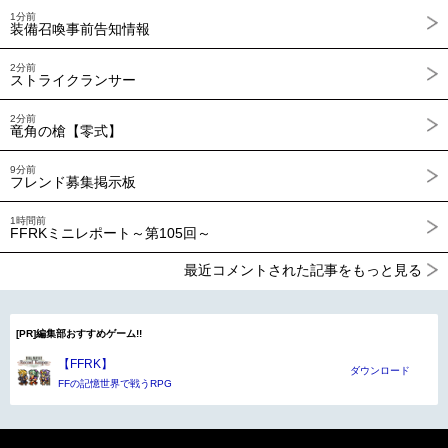
1分前
装備召喚事前告知情報
2分前
ストライクランサー
2分前
竜角の槍【零式】
9分前
フレンド募集掲示板
1時間前
FFRKミニレポート～第105回～
最近コメントされた記事をもっと見る
[PR]編集部おすすめゲーム!!
【FFRK】
ダウンロード
FFの記憶世界で戦うRPG