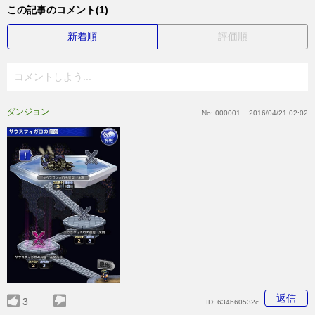
この記事のコメント(1)
新着順
評価順
コメントしよう...
ダンジョン
No:
000001
2016/04/21 02:02
返信
3
ID:
634b60532c