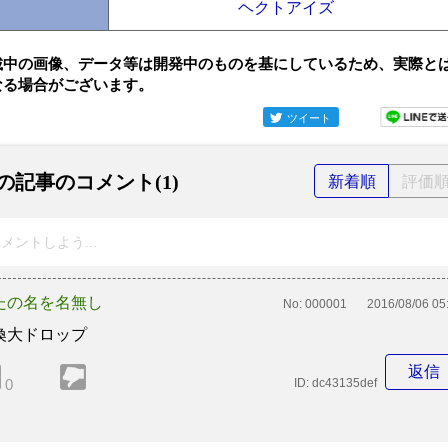
ヘクトアイズ
載中の画像、データ等は開発中のものを基にしているため、実際と
なる場合がございます。
ツイート
の記事のコメント(1)
新着順
評価
メントしよう...
たの名を名無し
No:
000001
2016/08/06 05
喚大ドロップ
返信
0
ID:
dc43135def