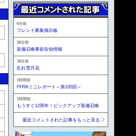
6分前
フレンド募集掲示板
38分前
装備召喚事前告知情報
39分前
乱れ雪月花
1時間前
FFRKミニレポート～第105回～
1時間前
もうすぐ12周年！ピックアップ装備召喚
最近コメントされた記事をもっと見る