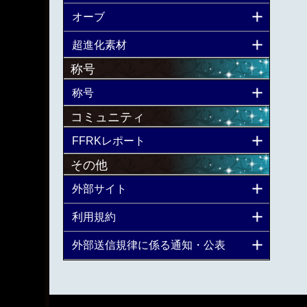
オーブ
超進化素材
称号
称号
コミュニティ
FFRKレポート
その他
外部サイト
利用規約
外部送信規律に係る通知・公表