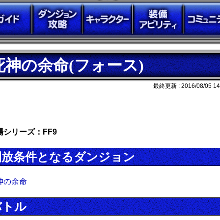
死神の余命(フォース)
最終更新 :
2016/08/05 14
場シリーズ：FF9
開放条件となるダンジョン
神の余命
バトル