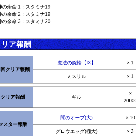
神の余命 1：スタミナ19
神の余命 2：スタミナ19
神の余命 3：スタミナ20
クリア報酬
魔法の腕輪【IX】
× 1
初回クリア報酬
ミスリル
× 1
×
クリア報酬
ギル
2000
闇のオーブ(大)
× 10
マスター報酬
グロウエッグ(極大)
× 3