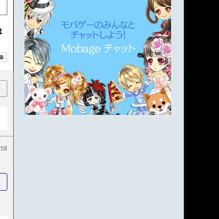
は
順
:58