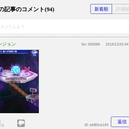
の記事のコメント(94)
新着順
評価
メントしよう...
ンジョン
No:
000098
2016/12/20 04
返信
0
ID:
ebf60ce165