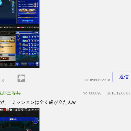
返信
3
ID:
d58062c21d
旦那三等兵
No:
000090
2016/12/08 03
めた！ミッションは全く歯が立たんw