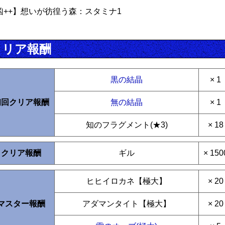
凶++】想いが彷徨う森：スタミナ1
クリア報酬
黒の結晶
× 1
初回クリア報酬
無の結晶
× 1
知のフラグメント(★3)
× 18
クリア報酬
ギル
× 150
ヒヒイロカネ【極大】
× 20
マスター報酬
アダマンタイト【極大】
× 20