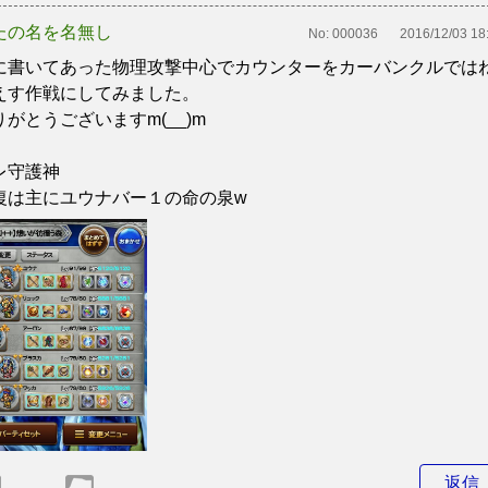
たの名を名無し
No:
000036
2016/12/03 18
に書いてあった物理攻撃中心でカウンターをカーバンクルでは
えす作戦にしてみました。
りがとうございますm(__)m
レ守護神
復は主にユウナバー１の命の泉w
返信