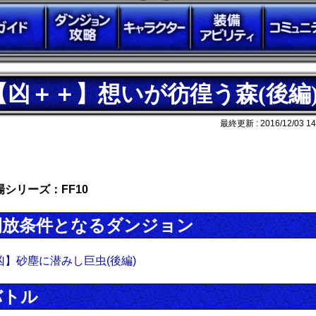
【凶＋＋】想いが彷徨う森(後編
最終更新 :
2016/12/03 14
場シリーズ：FF10
開放条件となるダンジョン
凶】砂塵に潜みし巨虫(後編)
バトル