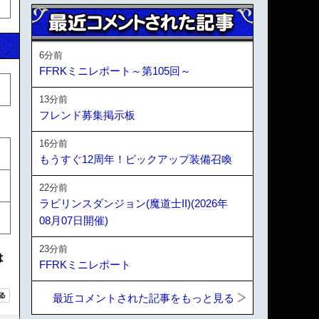
6分前
FFRKミニレポート～第105回～
13分前
フレンド募集掲示板
16分前
もうすぐ12周年！ピックアップ装備召喚
22分前
ラビリンスダンジョン(魔道士II)(2026年
08月07日開催)
23分前
は
FFRKミニレポート
最近コメントされた記事をもっと見る