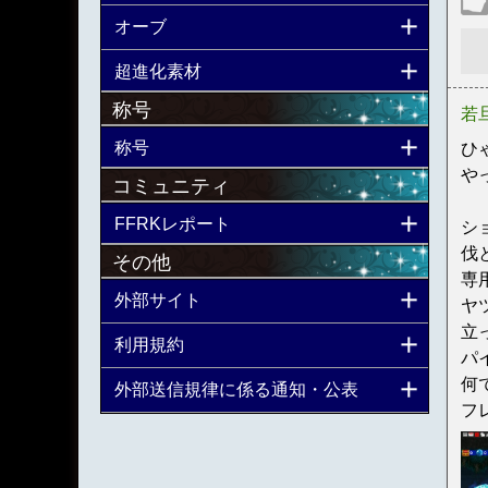
オーブ
超進化素材
称号
若
称号
ひゃ
や
コミュニティ
FFRKレポート
シ
伐
その他
専
外部サイト
ヤ
立
利用規約
パ
何
外部送信規律に係る通知・公表
フ