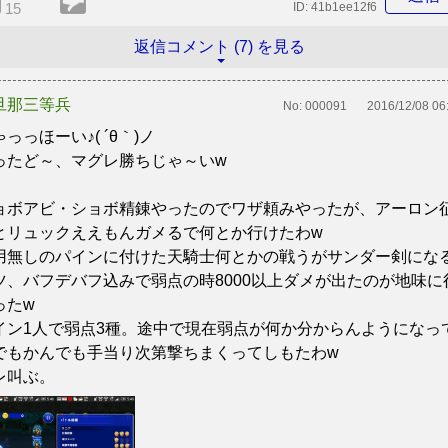
15
ID:
41b1ee12f6
返信コメント (7) を見る
旦那三等兵
No:
000091
2016/12/08 06
っっほーい♪( ´θ｀)ノ
ったど～、マグレ勝ちじゃ～いw
ョボアビ・ショボ精錬やったのでワザ頼みやったが、アーロン
とリュックええもんガメるで何とか行けたわw
用無しのパインに付けた天騎士何とかの戦うがサンダー剣にな
ツ、バフデバフ込みで弱点の時8000以上ダメが出たのが地味に
ったw
イン1人で弱点3種。途中で現在弱点が何か分からんようになっ
でもかんでも手当り次第撃ちまくってしもたわw
レ叫ぶ。