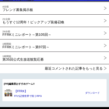
4分前
フレンド募集掲示板
21分前
もうすぐ12周年！ピックアップ装備召喚
24分前
FFRKミニレポート～第105回～
1時間前
FFRKミニレポート～第97回～
1時間前
第35回公式生放送観覧応募
最近コメントされた記事をもっと見る
[PR]編集部おすすめゲーム!!
【FFRK】
ダウンロード
FFの記憶世界で戦うRPG