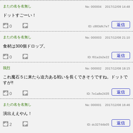
またの名を名無し
No:
000004
2017/12/09 14:48
ドットすごーい！
返信
0
ID:
c883dfc7e7
またの名を名無し
No:
000003
2017/12/08 21:10
食材は300個ドロップ。
返信
0
ID:
f01a1b2e22
我烈
No:
000002
2017/12/08 18:15
これ魔石５に来たら迫力ある戦いを長くできそうですね。ドットで
すが‼️
返信
0
ID:
7e1a8e2435
またの名を名無し
No:
000001
2017/12/08 16:46
演出ええやん！
返信
2
ID:
dc32744b05