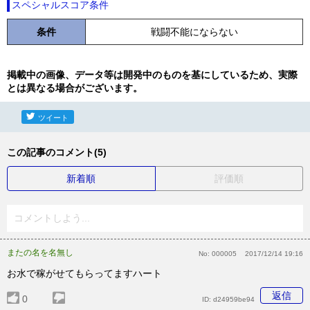
スペシャルスコア条件
条件
戦闘不能にならない
掲載中の画像、データ等は開発中のものを基にしているため、実際
とは異なる場合がございます。
ツイート
この記事のコメント(5)
新着順
評価順
コメントしよう...
またの名を名無し
No:
000005
2017/12/14 19:16
お水で稼がせてもらってますハート
返信
0
ID:
d24959be94