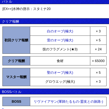
バトル
[EX++]水神の啓示：スタミナ20
クリア報酬
白のオーブ(極大)
× 3
初回クリア報酬
雷のオーブ(極大)
× 5
技のフラグメント(★3)
× 24
クリア報酬
食材
× 65000
聖のオーブ(極大)
× 5
マスター報酬
グロウエッグ(極大)
× 3
BOSSバトル
BOSS
リヴァイアサン(軍師たるもの-盟友との旅路-)