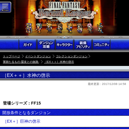
トップページ
イベントダンジョン
コレクションダンジョン
軍師たるもの-盟友との旅路-
［EX＋＋］水神の啓示
［EX＋＋］水神の啓示
最終更新 :
2017/12/08 14:58
登場シリーズ：FF15
開放条件となるダンジョン
［EX＋］巨神の啓示