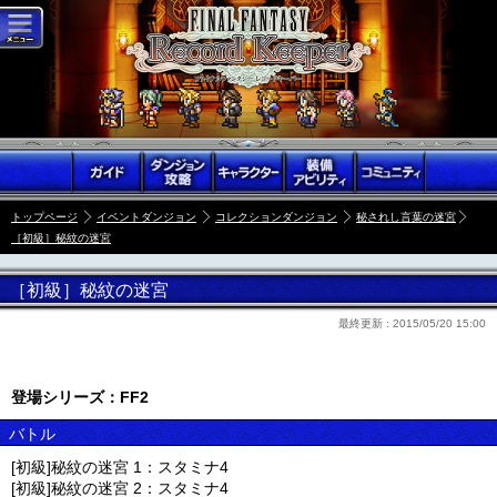
トップページ
イベントダンジョン
コレクションダンジョン
秘されし言葉の迷宮
［初級］秘紋の迷宮
［初級］秘紋の迷宮
最終更新 :
2015/05/20 15:00
登場シリーズ：FF2
バトル
[初級]秘紋の迷宮 1：スタミナ4
[初級]秘紋の迷宮 2：スタミナ4