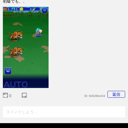
初級でも、、
返信
0
ID:
fd3438e42d
コメントしよう...