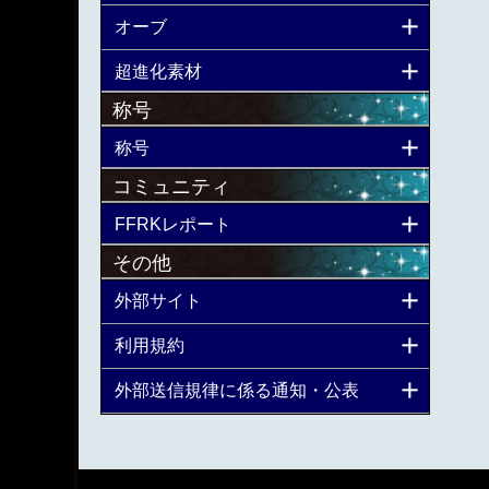
オーブ
超進化素材
称号
称号
コミュニティ
FFRKレポート
その他
外部サイト
利用規約
外部送信規律に係る通知・公表