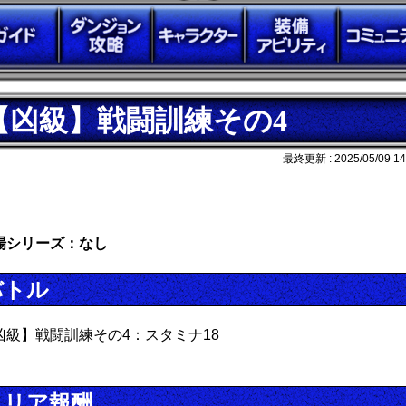
【凶級】戦闘訓練その4
最終更新 :
2025/05/09 14
場シリーズ：なし
バトル
凶級】戦闘訓練その4：スタミナ18
クリア報酬