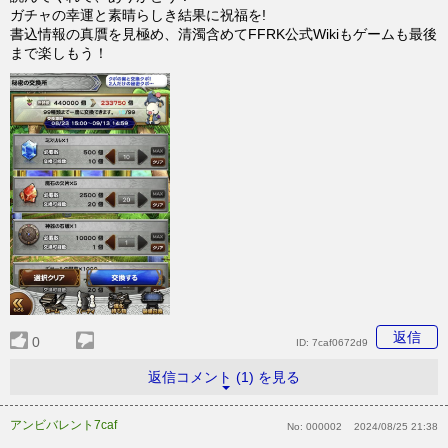
ガチャの幸運と素晴らしき結果に祝福を!
書込情報の真贋を見極め、清濁含めてFFRK公式Wikiもゲームも最後
まで楽しもう！
返信
0
ID:
7caf0672d9
返信コメント (1) を見る
アンビバレント7caf
No:
000002
2024/08/25 21:38