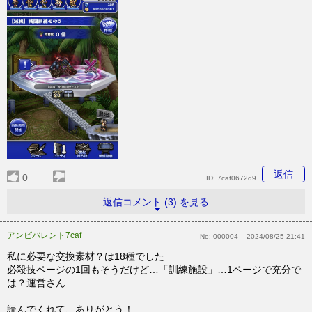
返信
0
ID:
7caf0672d9
返信コメント (3) を見る
アンビバレント7caf
No:
000004
2024/08/25 21:41
私に必要な交換素材？は18種でした
必殺技ページの1回もそうだけど…「訓練施設」…1ページで充分で
は？運営さん
読んでくれて、ありがとう！