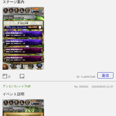
ステージ案内
返信
0
ID:
7caf0672d9
アンビバレント7caf
No:
000001
2024/08/25 21:37
イベント説明