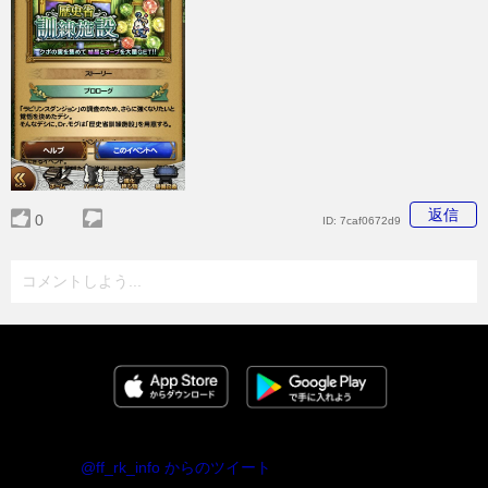
返信
0
ID:
7caf0672d9
コメントしよう...
@ff_rk_info からのツイート