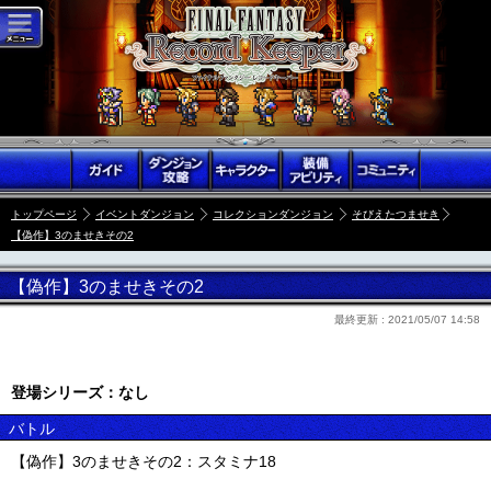
トップページ
イベントダンジョン
コレクションダンジョン
そびえたつませき
【偽作】3のませきその2
【偽作】3のませきその2
最終更新 :
2021/05/07 14:58
登場シリーズ：なし
バトル
【偽作】3のませきその2：スタミナ18