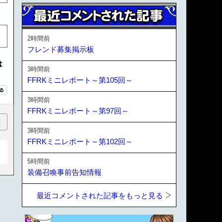
2時間前
フレンド募集掲示板
は
3時間前
FFRKミニレポート～第105回～
3時間前
FFRKミニレポート～第97回～
順
3時間前
FFRKミニレポート～第102回～
5時間前
装備召喚事前告知情報
最近コメントされた記事をもっと見る