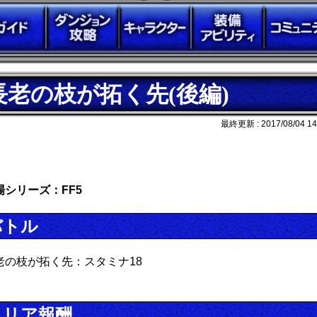
長老の枝が拓く先(後編)
最終更新 :
2017/08/04 14
場シリーズ：FF5
バトル
老の枝が拓く先：スタミナ18
クリア報酬