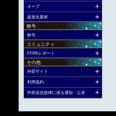
オーブ
超進化素材
称号
称号
コミュニティ
FFRKレポート
その他
外部サイト
利用規約
外部送信規律に係る通知・公表