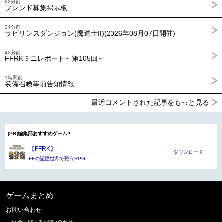
22分前
フレンド募集掲示板
34分前
ラビリンスダンジョン(魔道士II)(2026年08月07日開催)
42分前
FFRKミニレポート～第105回～
1時間前
装備召喚事前告知情報
最近コメントされた記事をもっと見る
[PR]編集部おすすめゲーム!!
【FFRK】
ダウンロード
FFの記憶世界で戦うRPG
ゲームまとめ
お問い合わせ
wikiに関するお問い合わせ