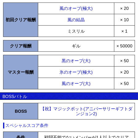
風のオーブ(極大)
× 20
初回クリア報酬
風の結晶
× 10
ミスリル
× 1
クリア報酬
ギル
× 50000
黒のオーブ(大)
× 50
マスター報酬
氷のオーブ(極大)
× 20
風のオーブ(大)
× 50
BOSSバトル
【祝】マジックポット(アニバーサリーギフトダ
BOSS
ンジョン2)
スペシャルスコア条件
条件
戦闘不能でないメンバーが1人以上でクリア