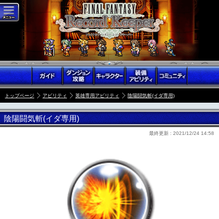
トップページ
アビリティ
英雄専用アビリティ
陰陽闘気斬(イダ専用)
陰陽闘気斬(イダ専用)
最終更新 :
2021/12/24 14:58