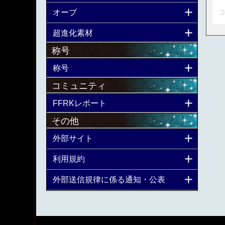
オーブ
コ
超進化素材
称号
称号
コミュニティ
FFRKレポート
その他
外部サイト
利用規約
外部送信規律に係る通知・公表