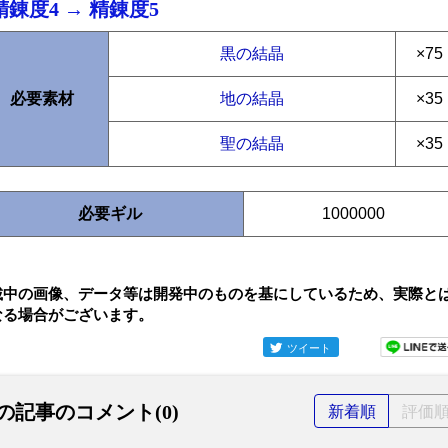
精錬度4 → 精錬度5
黒の結晶
×75
必要素材
地の結晶
×35
聖の結晶
×35
必要ギル
1000000
載中の画像、データ等は開発中のものを基にしているため、実際と
なる場合がございます。
ツイート
の記事のコメント(0)
新着順
評価