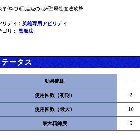
象単体に6回連続の地&聖属性魔法攻撃
アリティ：
英雄専用アビリティ
テゴリ：
黒魔法
ステータス
効果範囲
ー
使用回数（初期）
2
使用回数（最大）
10
最大精錬度
5