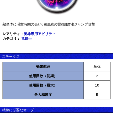
敵単体に滞空時間の長い6回連続の雷&闇属性ジャンプ攻撃
レアリティ：
英雄専用アビリティ
カテゴリ：
竜騎士
ステータス
効果範囲
単体
使用回数（初期）
2
使用回数（最大）
10
最大精錬度
5
精練に必要なオーブ