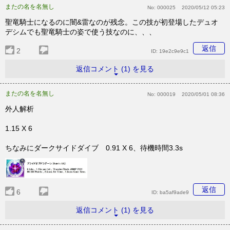
またの名を名無し
No:
000025
2020/05/12 05:23
聖竜騎士になるのに闇&雷なのが残念。この技が初登場したデュオ
デシムでも聖竜騎士の姿で使う技なのに、、、
返信
2
ID:
19e2c9e9c1
返信コメント (1) を見る
またの名を名無し
No:
000019
2020/05/01 08:36
外人解析
1.15 X 6
ちなみにダークサイドダイブ 0.91 X 6、待機時間3.3s
返信
6
ID:
ba5af9ade9
返信コメント (1) を見る