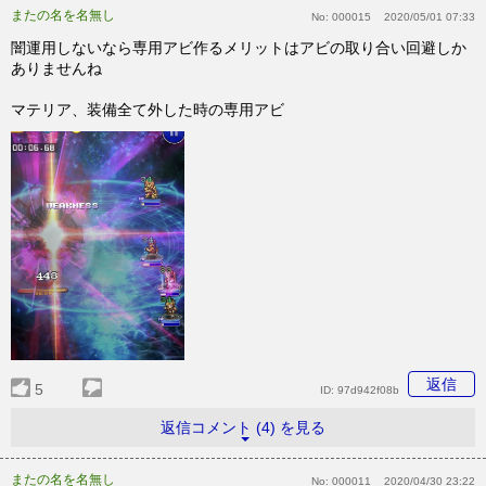
またの名を名無し
No:
000015
2020/05/01 07:33
闇運用しないなら専用アビ作るメリットはアビの取り合い回避しか
ありませんね
マテリア、装備全て外した時の専用アビ
返信
5
ID:
97d942f08b
返信コメント (4) を見る
またの名を名無し
No:
000011
2020/04/30 23:22