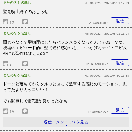
またの名を名無し
No:
000023
2020/05/01 19:33
聖竜騎士終了のおしらせ
返信
12
ID:
a2018f3f84
またの名を名無し
No:
000022
2020/05/01 11:04
闇じゃなくて聖物理にしたらバランス良くなったんじゃねーかな。
続編のエピソード的に聖で違和感ないし。いいかげんナイトアビ以
外にも聖作ればええのに。
返信
7
ID:
9a76888bc0
またの名を名無し
No:
000001
2020/04/30 17:38
ドーンと落ちてからクルッと回って追撃する感じのモーション。思
ってたよりカッコいい！
でも闇無しで雷7連が良かったなぁ
返信
15
ID:
ac694afc7a
返信コメント (2) を見る