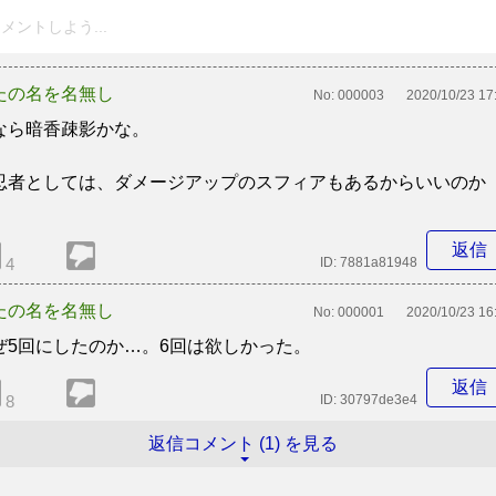
メントしよう...
たの名を名無し
No:
000003
2020/10/23 17
なら暗香疎影かな。
忍者としては、ダメージアップのスフィアもあるからいいのか
。
返信
4
ID:
7881a81948
たの名を名無し
No:
000001
2020/10/23 16
ぜ5回にしたのか…。6回は欲しかった。
返信
8
ID:
30797de3e4
返信コメント (1) を見る