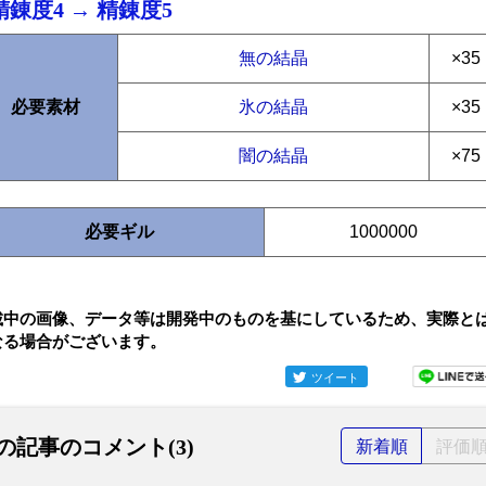
精錬度4 → 精錬度5
無の結晶
×35
必要素材
氷の結晶
×35
闇の結晶
×75
必要ギル
1000000
載中の画像、データ等は開発中のものを基にしているため、実際と
なる場合がございます。
ツイート
の記事のコメント(3)
新着順
評価