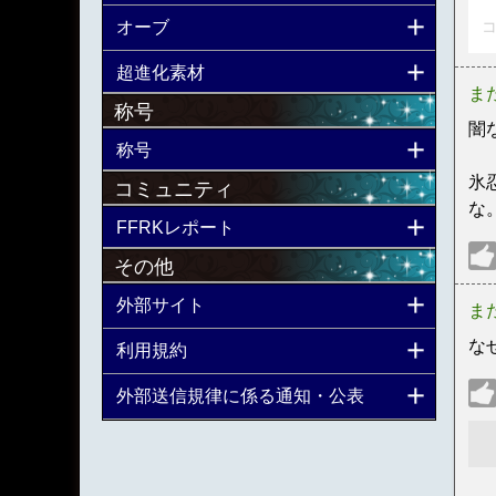
オーブ
コ
超進化素材
ま
称号
闇
称号
氷
コミュニティ
な
FFRKレポート
その他
外部サイト
ま
な
利用規約
外部送信規律に係る通知・公表