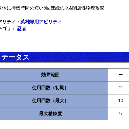
単体に待機時間の短い5回連続の氷&闇属性物理攻撃
アリティ：
英雄専用アビリティ
テゴリ：
忍者
ステータス
効果範囲
ー
使用回数（初期）
2
使用回数（最大）
10
最大精錬度
5