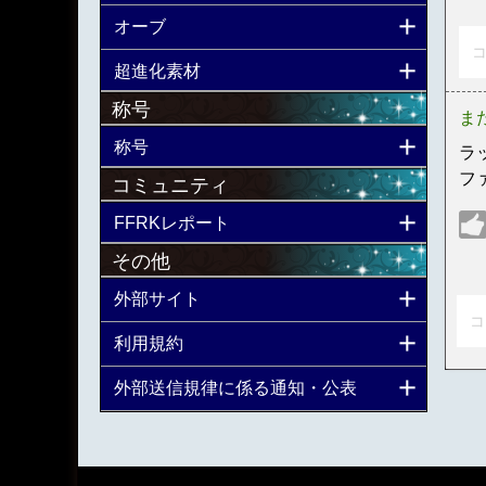
オーブ
コ
超進化素材
称号
ま
称号
ラ
フ
コミュニティ
FFRKレポート
その他
外部サイト
コ
利用規約
外部送信規律に係る通知・公表