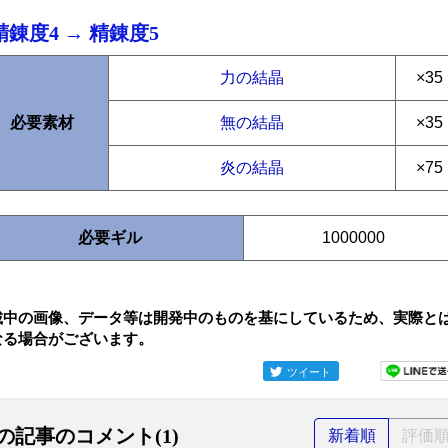
精錬度4 → 精錬度5
力の結晶
×35
必要素材
無の結晶
×35
炎の結晶
×75
必要ギル
1000000
載中の画像、データ等は開発中のものを基にしているため、実際と
なる場合がございます。
ツイート
の記事のコメント(1)
新着順
評価