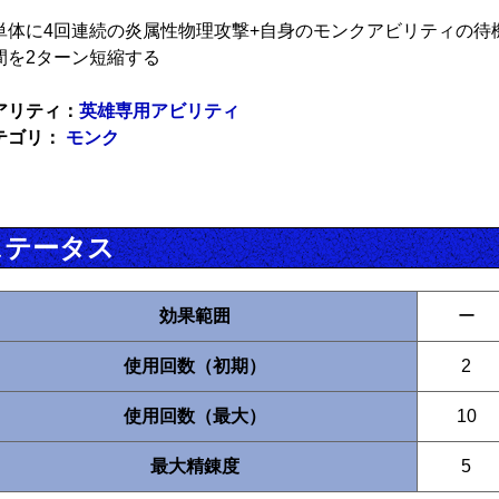
単体に4回連続の炎属性物理攻撃+自身のモンクアビリティの待
間を2ターン短縮する
アリティ：
英雄専用アビリティ
テゴリ：
モンク
ステータス
効果範囲
ー
使用回数（初期）
2
使用回数（最大）
10
最大精錬度
5