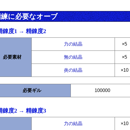
精練に必要なオーブ
精錬度1 → 精錬度2
力の結晶
×5
必要素材
無の結晶
×5
炎の結晶
×10
必要ギル
100000
精錬度2 → 精錬度3
力の結晶
×10