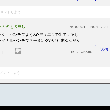
メントしよう...
たの名を名無し
No:
000001
2022/12/10 11
ッシュパンチでよくね?デュエルで出てくるし
ァイナルパンチてネーミングがお粗末なんだが
返信
1
ID:
3cde464487
メントしよう...