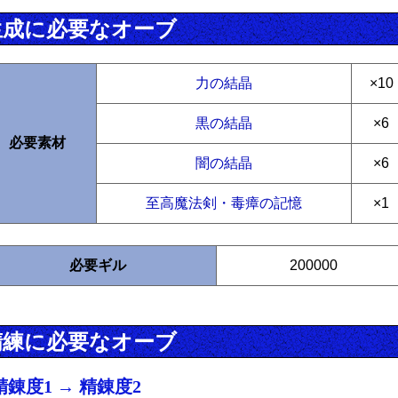
生成に必要なオーブ
力の結晶
×10
黒の結晶
×6
必要素材
闇の結晶
×6
至高魔法剣・毒瘴の記憶
×1
必要ギル
200000
精練に必要なオーブ
精錬度1 → 精錬度2