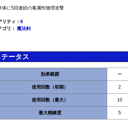
単体に5回連続の毒属性物理攻撃
アリティ：
6
テゴリ：
魔法剣
ステータス
効果範囲
ー
使用回数（初期）
2
使用回数（最大）
10
最大精錬度
5