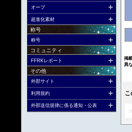
オーブ
超進化素材
称号
称号
コミュニティ
掲
FFRKレポート
異
その他
外部サイト
こ
利用規約
外部送信規律に係る通知・公表
コ