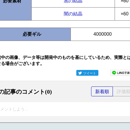
必要素材
黒の結晶
×60
闇の結晶
×60
必要ギル
4000000
載中の画像、データ等は開発中のものを基にしているため、実際と
なる場合がございます。
ツイート
の記事のコメント(0)
新着順
評価
メントしよう...