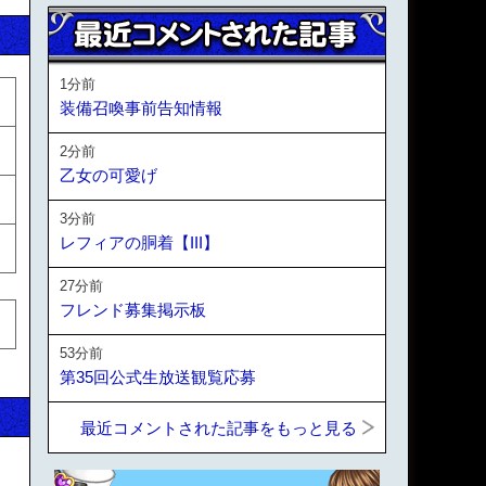
1分前
装備召喚事前告知情報
2分前
乙女の可愛げ
3分前
レフィアの胴着【III】
27分前
フレンド募集掲示板
53分前
第35回公式生放送観覧応募
最近コメントされた記事をもっと見る