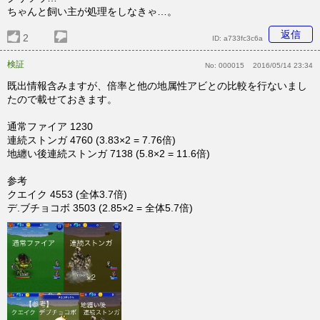
ちゃんと飼い主が処理をしなきゃ…。
返信
2
ID:
a733fc3c6a
検証
No:
000015
2016/05/14 23:34
既出情報含みますが、倍率と他の地属性アビとの比較を行ないまし
たので載せておきます。
通常ファイア 1230
連続ストンガ 4760 (3.83×2 = 7.76倍)
地纏い後連続ストンガ 7138 (5.8×2 = 11.6倍)
参考
クエイク 4553 (全体3.7倍)
デ.ブチョコボ 3503 (2.85×2 = 全体5.7倍)