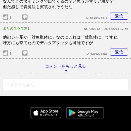
なんでこのタイミングで出てくるの？と思うがマリア用か？
似た感じで青魔法も実装されそうだな
返信
1
ID:
661b49457e
またの名を名無し
No:
000012
2016/05/14 12:59
他のジャ系が「対象単体に」なのにこれは「敵単体に」ですね
味方にも撃てたのでデルタアタックも可能ですが
返信
1
ID:
e2c620d8ab
コメントをもっと見る
コメントしよう...