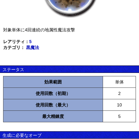
対象単体に4回連続の地属性魔法攻撃
レアリティ：
5
カテゴリ：
黒魔法
ステータス
効果範囲
単体
使用回数（初期）
2
使用回数（最大）
10
最大精錬度
5
生成に必要なオーブ