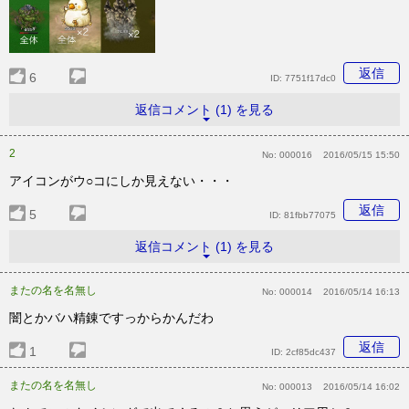
返信
6
ID:
7751f17dc0
返信コメント (1) を見る
2
No:
000016
2016/05/15 15:50
アイコンがウ○コにしか見えない・・・
返信
5
ID:
81fbb77075
返信コメント (1) を見る
またの名を名無し
No:
000014
2016/05/14 16:13
闇とかバハ精錬ですっからかんだわ
返信
1
ID:
2cf85dc437
またの名を名無し
No:
000013
2016/05/14 16:02