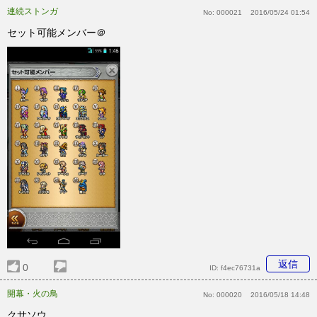
連続ストンガ
No:
000021
2016/05/24 01:54
セット可能メンバー＠
返信
0
ID:
f4ec76731a
開幕・火の鳥
No:
000020
2016/05/18 14:48
クサソウ…