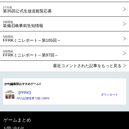
27分前
第35回公式生放送観覧応募
2時間前
装備召喚事前告知情報
5時間前
FFRKミニレポート～第105回～
6時間前
FFRKミニレポート～第97回～
最近コメントされた記事をもっと見る
[PR]編集部おすすめゲーム!!
【FFRK】
ダウンロード
FFの記憶世界で戦うRPG
ゲームまとめ
お問い合わせ