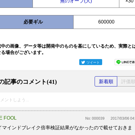
無のオーブ(大)
×30
必要ギル
600000
載中の画像、データ等は開発中のものを基にしているため、実際と
なる場合がございます。
ツイート
の記事のコメント(41)
新着順
評価
メントしよう...
E FOOL
No:
000039
2017/03/06 04
イマインドブレイク倍率検証結果がなかったので載せておきま
。