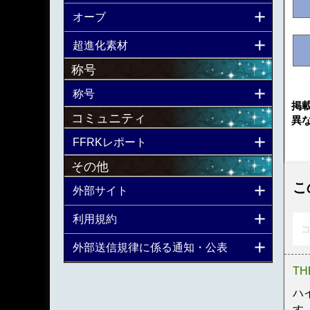
オーブ
超進化素材
称号
称号
掲
コミュニティ
異
FFRKレポート
その他
こ
外部サイト
利用規約
コ
外部送信規律に係る通知・公表
TH
ハ
す