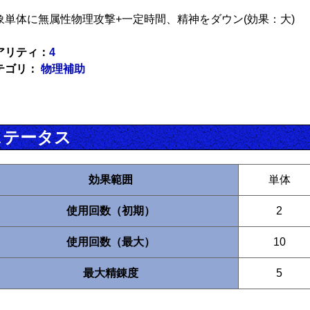
象単体に無属性物理攻撃+一定時間、精神をダウン(効果：大)
アリティ：
4
テゴリ：
物理補助
ステータス
効果範囲
単体
使用回数（初期）
2
使用回数（最大）
10
最大精錬度
5