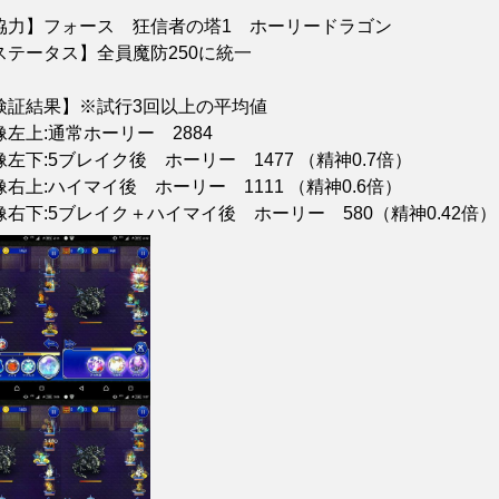
協力】フォース 狂信者の塔1 ホーリードラゴン
ステータス】全員魔防250に統一
検証結果】※試行3回以上の平均値
像左上:通常ホーリー 2884
像左下:5ブレイク後 ホーリー 1477 （精神0.7倍）
像右上:ハイマイ後 ホーリー 1111 （精神0.6倍）
像右下:5ブレイク＋ハイマイ後 ホーリー 580（精神0.42倍）