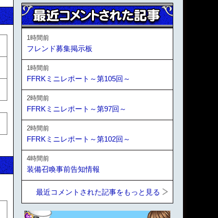
1時間前
フレンド募集掲示板
1時間前
FFRKミニレポート～第105回～
2時間前
FFRKミニレポート～第97回～
2時間前
FFRKミニレポート～第102回～
4時間前
装備召喚事前告知情報
最近コメントされた記事をもっと見る